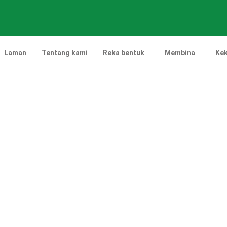
Laman
Tentang kami
Reka bentuk
Membina
Kek
a Bentuk Landskap Per