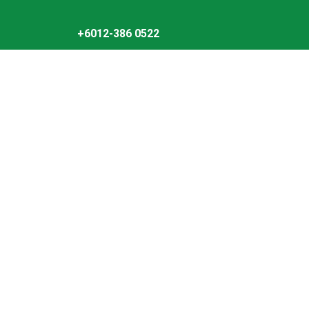
Skip
to
+6012-386 0522
content
Rek